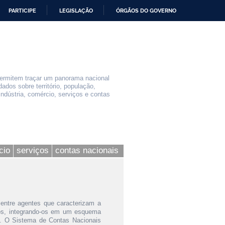
PARTICIPE
LEGISLAÇÃO
ÓRGÃOS DO GOVERNO
permitem traçar um panorama nacional
ados sobre território, população,
indústria, comércio, serviços e contas
cio
serviços
contas nacionais
 entre agentes que caracterizam a
vos, integrando-os em um esquema
a. O Sistema de Contas Nacionais