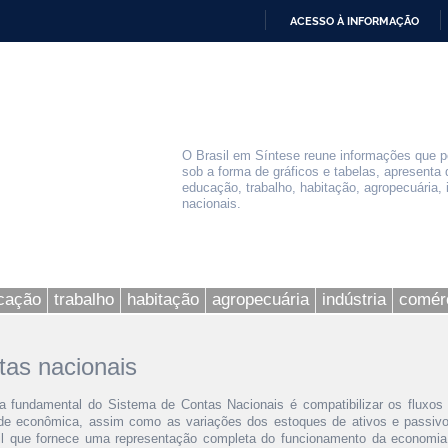
ACESSO À INFORMAÇÃO
IR
PARA
O
CONTEÚDO
O Brasil em Síntese reune informações que 
sob a forma de gráficos e tabelas, apresenta d
educação, trabalho, habitação, agropecuária, 
nacionais.
cação
trabalho
habitação
agropecuária
indústria
comér
tas nacionais
fa fundamental do Sistema de Contas Nacionais é compatibilizar os fluxos
ade econômica, assim como as variações dos estoques de ativos e passi
il que fornece uma representação completa do funcionamento da economi