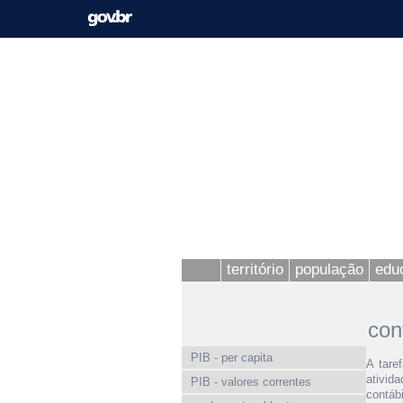
território
população
edu
con
PIB - per capita
A tare
ativid
PIB - valores correntes
contáb