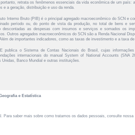
 portanto, retrata os fenômenos essenciais da vida econômica de um país:
s e a geração, distribuição e uso da renda.
uto Interno Bruto (PIB) é o principal agregado macroeconômico do SCN e con
inado período ou, do ponto de vista da produção, no total de bens e se
o descontadas as despesas com insumos e serviços e somados os impo
ios. Outros agregados macroeconômicos do SCN são a Renda Nacional Disp
 Além de importantes indicadores, como as taxas de investimento e a taxa d
 publica o Sistema de Contas Nacionais do Brasil, cujas informaçõe
ndações internacionais do manual System of National Accounts (SNA 20
 Unidas, Banco Mundial e outras instituições.
Geografia e Estatística
al. Para saber mais sobre como tratamos os dados pessoais, consulte nossa