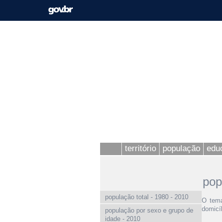
território
população
edu
pop
população total - 1980 - 2010
O tema
domicí
população por sexo e grupo de
idade - 2010