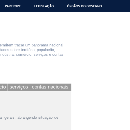
PARTICIPE
LEGISLAÇÃO
ÓRGÃOS DO GOVERNO
permitem traçar um panorama nacional
ados sobre território, população,
indústria, comércio, serviços e contas
cio
serviços
contas nacionais
as gerais, abrangendo situação de