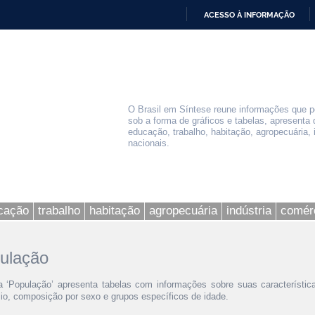
ACESSO À INFORMAÇÃO
IR
PARA
O
CONTEÚDO
O Brasil em Síntese reune informações que 
sob a forma de gráficos e tabelas, apresenta d
educação, trabalho, habitação, agropecuária, 
nacionais.
cação
trabalho
habitação
agropecuária
indústria
comér
ulação
 ‘População’ apresenta tabelas com informações sobre suas característic
lio, composição por sexo e grupos específicos de idade.