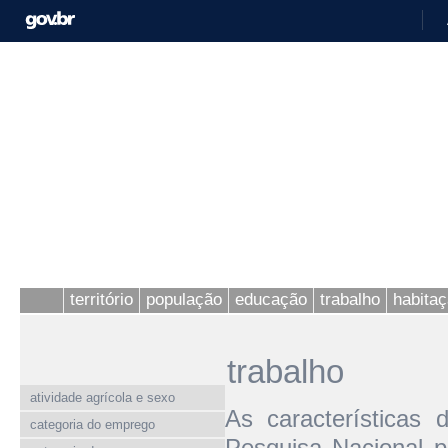
território
população
educação
trabalho
habita
trabalho
atividade agrícola e sexo
As características
categoria do emprego
Pesquisa Nacional p